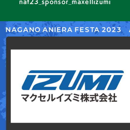
naf23_sponsor_maxellizumi