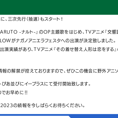
らに、三次先行（抽選）もスタート！
ARUTO -ナルト-』のOP主題歌をはじめ、TVアニメ『交
LOWがナガノアニエラフェスタへの出演が決定致しました。
sh‼”には出演実績があり、TVアニメ『その着せ替え人形は恋を
報の解禁が控えておりますので、ぜひこの機会に野外アニソン
ットぴあ並びにイープラスにて受付開始致します。
のでお早めに‼
2023の続報を今しばらくお待ちください。