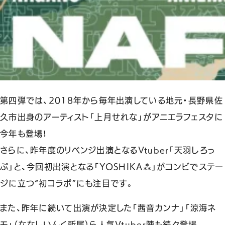
第四弾では、2018年から毎年出演している地元・長野県佐
久市出身のアーティスト「上月せれな」がアニエラフェスタに
今年も登場！
さらに、昨年度のリベンジ出演となるVtuber「天羽しろっ
ぷ」と、今回初出演となる「YOSHIKA⁂」がコンビでステー
ジに立つ“初コラボ”にも注目です。
また、昨年に続いて出演が決定した「茜音カンナ」「涼海ネ
モ」（ななしいんく所属）ら人気Vtuber陣も続々登場。