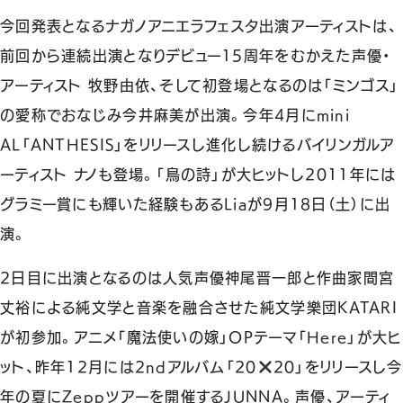
今回発表となるナガノアニエラフェスタ出演アーティストは、
前回から連続出演となりデビュー15周年をむかえた声優・
アーティスト 牧野由依、そして初登場となるのは「ミンゴス」
の愛称でおなじみ今井麻美が出演。今年4月にmini
AL「ANTHESIS」をリリースし進化し続けるバイリンガルア
ーティスト ナノも登場。「鳥の詩」が大ヒットし2011年には
グラミー賞にも輝いた経験もあるLiaが9月18日（土）に出
演。
2日目に出演となるのは人気声優神尾晋一郎と作曲家間宮
丈裕による純文学と音楽を融合させた純文学樂団KATARI
が初参加。アニメ「魔法使いの嫁」OPテーマ「Here」が大ヒ
ット、昨年12月には2ndアルバム「20
20」をリリースし今
年の夏にZeppツアーを開催するJUNNA。声優、アーティ