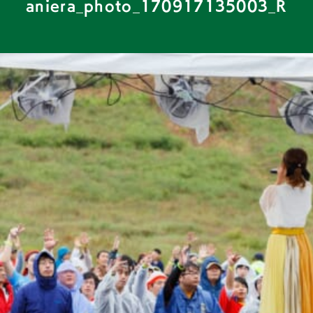
aniera_photo_170917135003_R